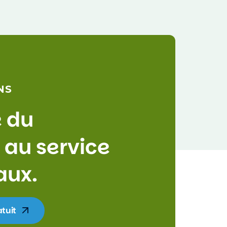
NS
e
d
u
a
u
s
e
r
v
i
c
e
a
u
x
.
tuit