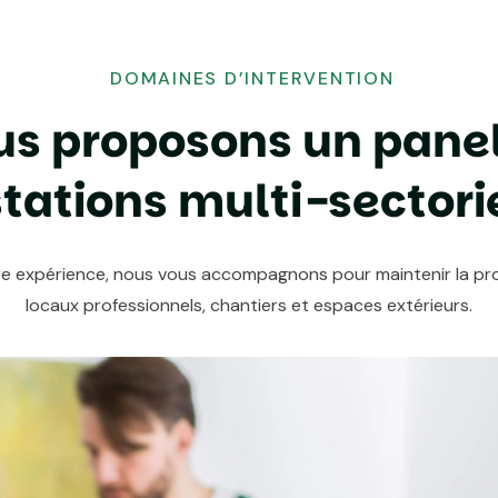
DOMAINES D’INTERVENTION
u
s
p
r
o
p
o
s
o
n
s
u
n
p
a
n
e
s
t
a
t
i
o
n
s
m
u
l
t
i
-
s
e
c
t
o
r
i
re expérience, nous vous accompagnons pour maintenir la pr
locaux professionnels, chantiers et espaces extérieurs.