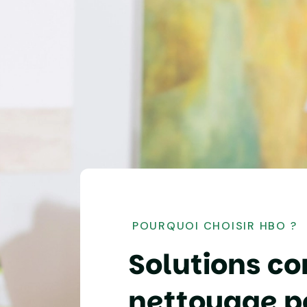
POURQUOI CHOISIR HBO ?
S
o
l
u
t
i
o
n
s
c
o
n
e
t
t
o
y
a
g
e
p