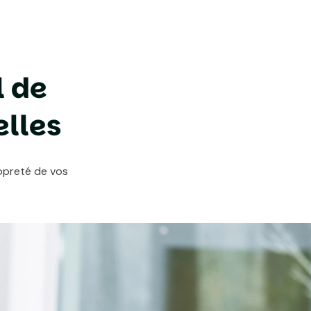
l
d
e
e
l
l
e
s
opreté de vos