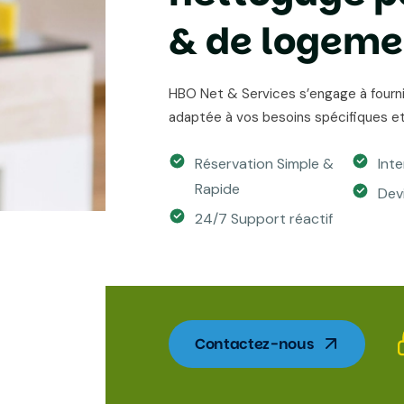
&
d
e
l
o
g
e
m
e
HBO Net & Services s’engage à fournir
adaptée à vos besoins spécifiques et
Réservation Simple &
Int
Rapide
Dev
24/7 Support réactif
Contactez-nous