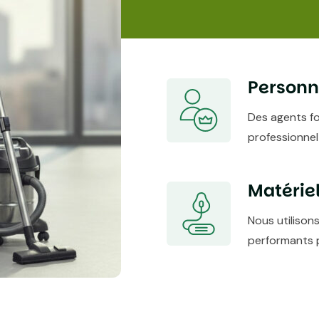
Personne
Des agents f
professionnel
Matériel
Nous utilison
performants p