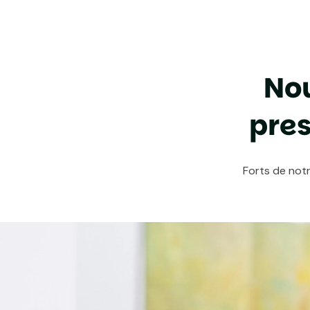
N
o
p
r
e
Forts de not