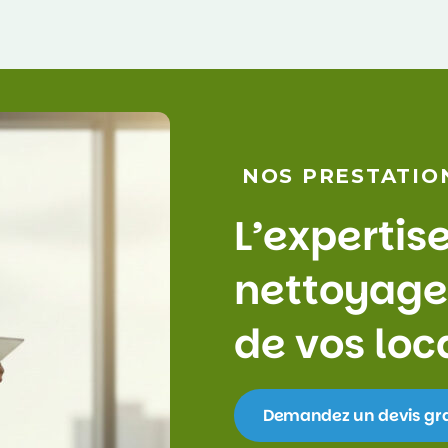
NOS PRESTATIO
L
’
e
x
p
e
r
t
i
s
n
e
t
t
o
y
a
g
e
d
e
v
o
s
l
o
c
Demandez un devis gra