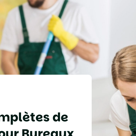
m
p
l
è
t
e
s
d
e
o
u
r
B
u
r
e
a
u
x